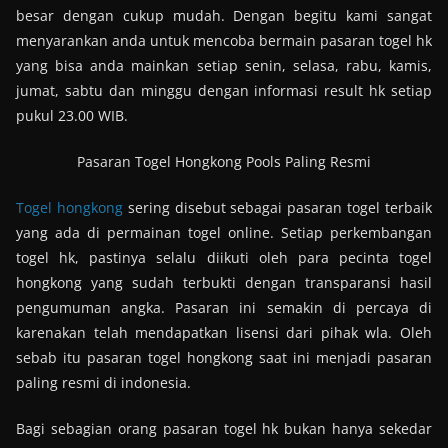
besar dengan cukup mudah. Dengan begitu kami sangat
menyarankan anda untuk mencoba bermain pasaran togel hk
yang bisa anda mainkan setiap senin, selasa, rabu, kamis,
jumat, sabtu dan minggu dengan informasi result hk setiap
pukul 23.00 WIB.
Pasaran Togel Hongkong Pools Paling Resmi
Togel hongkong
sering disebut sebagai pasaran togel terbaik
yang ada di permainan togel online. Setiap perkembangan
togel hk, pastinya selalu diikuti oleh para pecinta togel
hongkong yang sudah terbukti dengan transparansi hasil
pengumuman angka. Pasaran ini semakin di percaya di
karenakan telah mendapatkan lisensi dari pihak wla. Oleh
sebab itu pasaran togel hongkong saat ini menjadi pasaran
paling resmi di indonesia.
Bagi sebagian orang pasaran togel hk bukan hanya sekedar