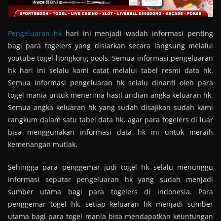
Pengeluaran hk
hari ini menjadi wadah informasi penting
bagi para togelers yang disiarkan secara langsung melalui
youtube togel hongkong pools. Semua informasi pengeluaran
hk hari ini selalu kami catat melalui tabel resmi data hk.
Semua informasi pengeluaran hk selalu dinanti oleh para
togel mania untuk menerima hasil undian angka keluaran hk.
Semua angka keluaran hk yang sudah disajikan sudah kami
rangkum dalam satu tabel data hk, agar para togelers di luar
bisa menggunakan informasi data hk ini untuk meraih
kemenangan mutlak.
Sehingga para penggemar judi togel hk selalu menunggu
informasi seputar pengeluaran hk yang sudah menjadi
sumber utama bagi para togelers di indonesia. Para
penggemar togel hk, setiap keluaran hk menjadi sumber
utama bagi para togel mania bisa mendapatkan keuntungan