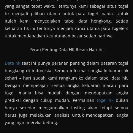
yang sangat tepat waktu, tentunya kami sebagai situs togel
hk menjadi pilihan utama untuk para togel mania. Untuk
itulah kami menyediakan tabel data hongkong. Setiap
keluaran hk ini tentunya menjadi kunci utama para togelers
untuk mendapatkan keuntungan besar setiap harinya.
Peran Penting Data HK Resmi Hari Ini
Data hk
saat ini punya peranan penting dalam pasaran togel
hongkong di indonesia. Semua informasi angka keluaran hk
sehari – hari sudah kami rangkum ke dalam tabel data hk.
Dengan mempelajari semua angka keluaran macau para
togel mania bisa mudah dengan mendapatkan angka
prediksi dengan cukup mudah. Permainan
togel hk
bukan
hanya sekedar mengandalkan insting akan tetapi semua
harus juga melakukan analisis untuk mendapatkan angka
yang ingin mereka betting.